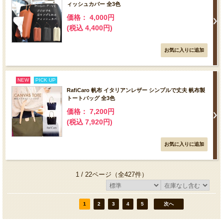
ィッシュカバー 全3色
価格： 4,000円
(税込 4,400円)
NEW
PICK UP
RafiCaro 帆布 イタリアンレザー シンプルで丈夫 帆布製
トートバッグ 全3色
価格： 7,200円
(税込 7,920円)
1 / 22ページ
（全427件）
1
2
3
4
5
次へ