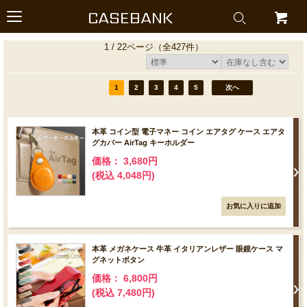
CASEBANK
1 / 22ページ
（全427件）
1
2
3
4
5
次へ
本革 コイン型 電子マネー コイン エアタグ ケース エアタ
グカバー AirTag キーホルダー
価格： 3,680円
(税込 4,048円)
本革 メガネケース 牛革 イタリアンレザー 眼鏡ケース マ
グネットボタン
価格： 6,800円
(税込 7,480円)