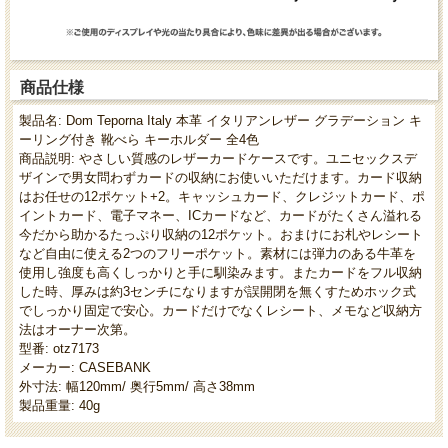
商品仕様
製品名: Dom Teporna Italy 本革 イタリアンレザー グラデーション キ
ーリング付き 靴べら キーホルダー 全4色
商品説明: やさしい質感のレザーカードケースです。ユニセックスデ
ザインで男女問わずカードの収納にお使いいただけます。カード収納
はお任せの12ポケット+2。キャッシュカード、クレジットカード、ポ
イントカード、電子マネー、ICカードなど、カードがたくさん溢れる
今だから助かるたっぷり収納の12ポケット。おまけにお札やレシート
など自由に使える2つのフリーポケット。素材には弾力のある牛革を
使用し強度も高くしっかりと手に馴染みます。またカードをフル収納
した時、厚みは約3センチになりますが誤開閉を無くすためホック式
でしっかり固定で安心。カードだけでなくレシート、メモなど収納方
法はオーナー次第。
型番: otz7173
メーカー: CASEBANK
外寸法: 幅120mm/ 奥行5mm/ 高さ38mm
製品重量: 40g