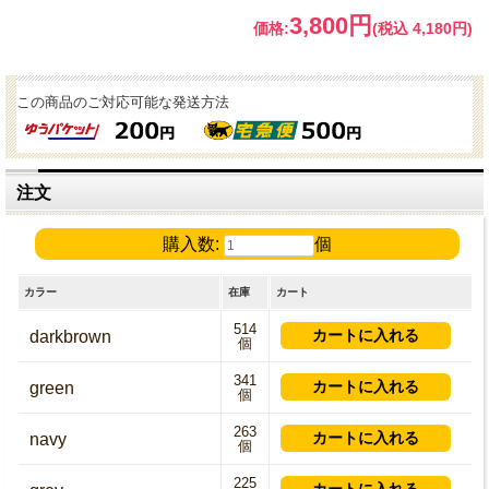
3,800円
価格:
(税込 4,180円)
この商品のご対応可能な発送方法
注文
購入数:
個
カラー
在庫
カート
514
darkbrown
個
341
green
個
263
navy
個
225