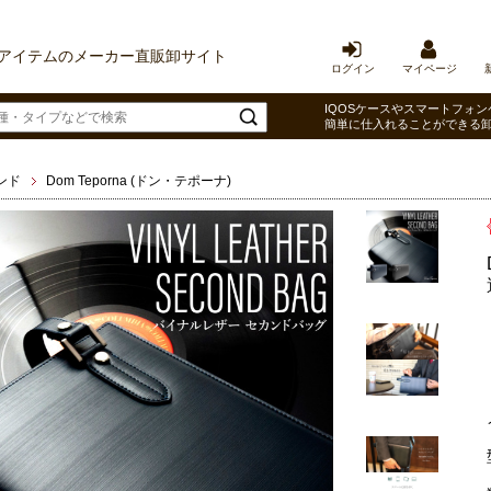
アイテムのメーカー直販卸サイト
ログイン
マイページ
IQOSケースやスマートフォン
簡単に仕入れることができる
ンド
Dom Teporna (ドン・テポーナ)