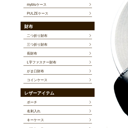
mybluケース
PULZEケース
財布
二つ折り財布
三つ折り財布
長財布
L字ファスナー財布
がま口財布
コインケース
レザーアイテム
ポーチ
名刺入れ
キーケース