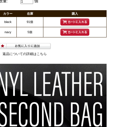
数量:
個
カラー
在庫
購入
black
91個
navy
5個
返品についての詳細はこちら