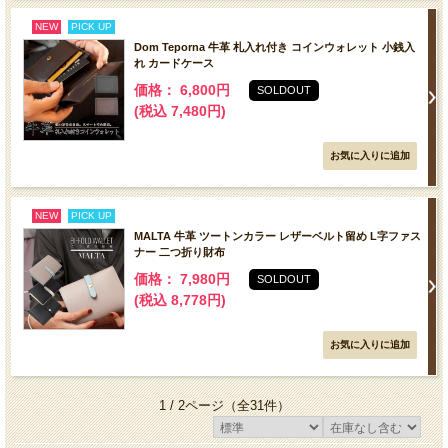
NEW
PICK UP
Dom Teporna 牛革 札入れ付き コインウォレット 小銭入
れ カードケース
価格： 6,800円
SOLDOUT
(税込 7,480円)
NEW
PICK UP
MALTA 牛革 ツートンカラー レザーベルト留め L字ファス
ナー 二つ折り財布
価格： 7,980円
SOLDOUT
(税込 8,778円)
1 / 2ページ
（全31件）