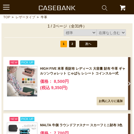
CASEBANK
TOP
>
レザータイプ
>
牛革
1 / 2ページ
（全31件）
1
2
次へ
NEW
PICK UP
HIGH FIVE 本革 長財布 レディース 大容量 財布 牛革 ギャ
ルソンウォレット じゃばら レシート コインスルー式
価格： 8,500円
(税込 9,350円)
NEW
PICK UP
MALTA 牛側 ラウンドファスナー スカーフミニ財布 3色
価格： 7,700円