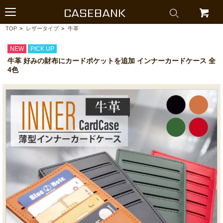
CASEBANK
TOP
>
レザータイプ
>
牛革
NEW
PICK UP
牛革 好みの財布にカードポケットを追加 インナーカードケース 全
4色