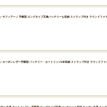
ールインワン サフィアーノ 手帳型 ロングタイプ互換バッテリーも収納 ストラップ付き ラウンドフ
オールインワン カーボンレザー手帳型 バッテリー・カートリッジ2本収納 ストラップ付き ラウンドフ