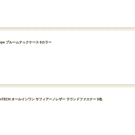
EN type プルームテックケース 6カラー
loomTECH オールインワン サフィアーノレザー ラウンドファスナー 5色