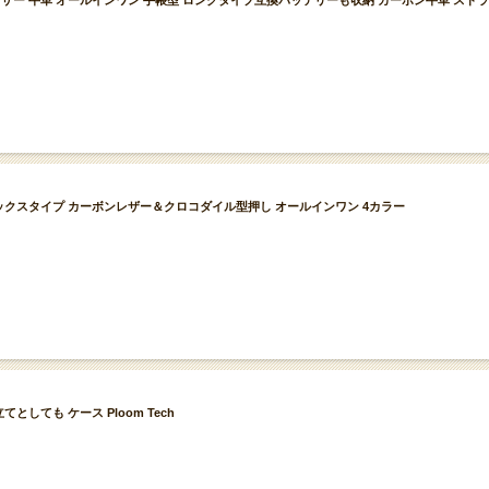
 カーボンレザー 牛革 オールインワン 手帳型 ロングタイプ互換バッテリーも収納 カーボン牛革 
パクトボックスタイプ カーボンレザー＆クロコダイル型押し オールインワン 4カラー
としても ケース Ploom Tech