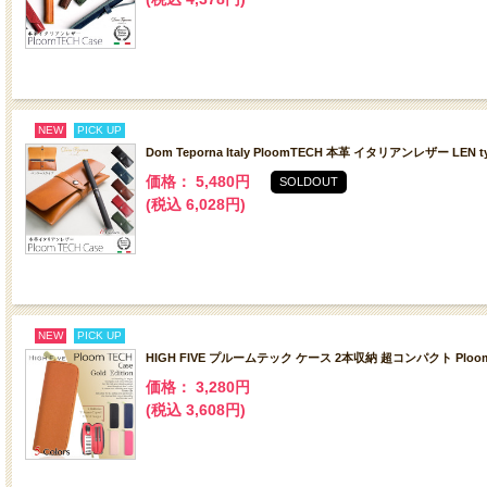
NEW
PICK UP
Dom Teporna Italy PloomTECH 本革 イタリアンレザー L
価格： 5,480円
SOLDOUT
(税込 6,028円)
NEW
PICK UP
HIGH FIVE プルームテック ケース 2本収納 超コンパクト P
価格： 3,280円
(税込 3,608円)