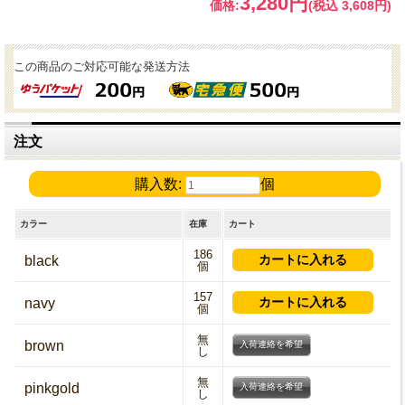
3,280円
価格:
(税込 3,608円)
この商品のご対応可能な発送方法
注文
購入数:
個
カラー
在庫
カート
186
black
個
157
navy
個
無
brown
入荷連絡を希望
し
無
pinkgold
入荷連絡を希望
し