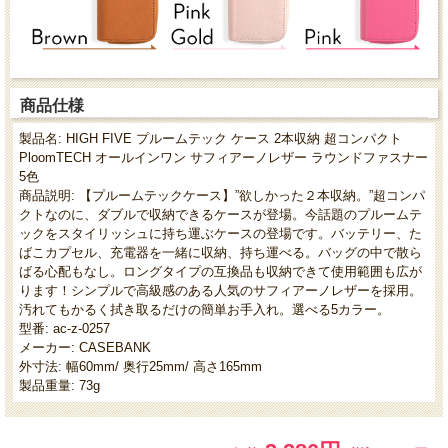
商品仕様
製品名: HIGH FIVE プルームテック ケース 2本収納 超コンパクト
PloomTECH オールインワン サフィアーノレザー ラウンドファスナー
5色
商品説明: 【プルームテックケース】”欲しかった２本収納。”超コンパ
クトなのに、ダブルで収納できるケースが登場。今話題のプルームテ
ックをスタイリッシュに持ち運ぶケースの登場です。バッテリー、た
ばこカプセル、充電器を一緒に収納、持ち運べる。バッグの中で散ら
ばる心配もなし。ロングタイプの互換品も収納できて使用範囲も広が
ります！シンプルで高級感のある人気のサフィアーノレザーを採用。
汚れてもかるく拭き取るだけの簡単お手入れ。選べる5カラー。
型番: ac-z-0257
メーカー: CASEBANK
外寸法: 幅60mm/ 奥行25mm/ 高さ165mm
製品重量: 73g