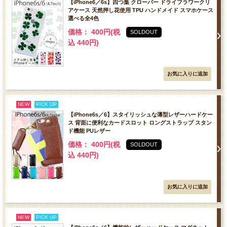
【iPhone6／6s】四つ葉 クローバー ドライフラワークリ
アケース 天然押し花使用 TPU ハンドメイド スマホケース
選べる全4色
価格： 400円(税
SOLDOUT
込 440円)
NEW
PICK UP
【iPhone6s／6】スタイリッシュな薄型レザーハードケー
ス 背面に便利なカードスロット ロングストラップ スタン
ド機能 PUレザー
価格： 400円(税
SOLDOUT
込 440円)
NEW
PICK UP