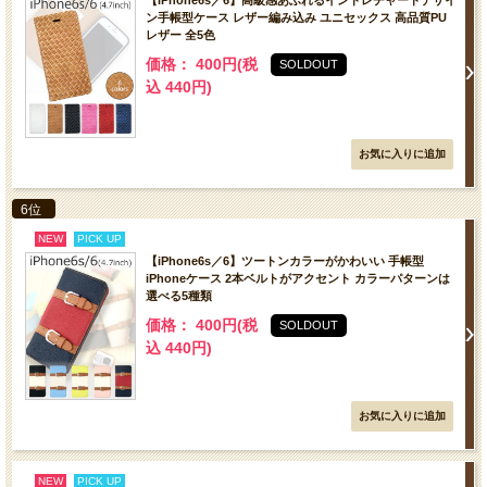
【iPhone6s／6】高級感あふれるイントレチャートデザイ
ン手帳型ケース レザー編み込み ユニセックス 高品質PU
レザー 全5色
価格： 400円(税
SOLDOUT
込 440円)
6位
NEW
PICK UP
【iPhone6s／6】ツートンカラーがかわいい 手帳型
iPhoneケース 2本ベルトがアクセント カラーパターンは
選べる5種類
価格： 400円(税
SOLDOUT
込 440円)
NEW
PICK UP