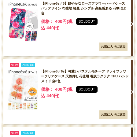
【iPhone6s／6】鮮やかなローズフラワーハードケース
バラデザイン 布生地 軽量 シンプル 高級感ある 花柄 全2
色
価格： 400円(税
SOLDOUT
込 440円)
NEW
PICK UP
【iPhone6／6s】可愛いパステルモチーフ ドライフラワ
ークリアケース 天然押し花使用 着脱ラクラク TPU ハンド
メイド 全8色
価格： 400円(税
SOLDOUT
込 440円)
NEW
PICK UP