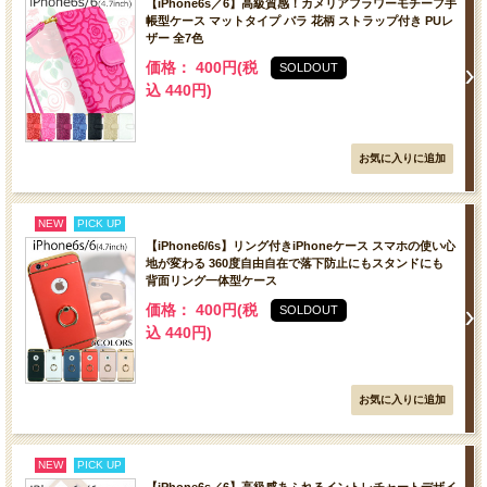
【iPhone6s／6】高級質感！カメリアフラワーモチーフ手
帳型ケース マットタイプ バラ 花柄 ストラップ付き PUレ
ザー 全7色
価格： 400円(税
SOLDOUT
込 440円)
NEW
PICK UP
【iPhone6/6s】リング付きiPhoneケース スマホの使い心
地が変わる 360度自由自在で落下防止にもスタンドにも
背面リング一体型ケース
価格： 400円(税
SOLDOUT
込 440円)
NEW
PICK UP