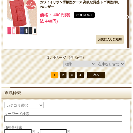
カワイイリボン手帳型ケース 高級な質感 トゴ風型押し
PUレザー
価格： 400円(税
SOLDOUT
込 440円)
1 / 4ページ
（全72件）
1
2
3
4
次へ
商品検索
キーワード検索
価格帯検索
円 ～
円