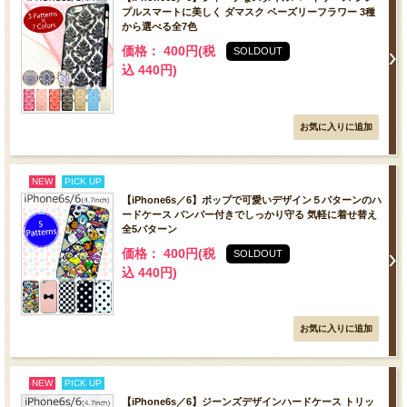
プルスマートに美しく ダマスク ペーズリーフラワー 3種
から選べる全7色
価格： 400円(税
SOLDOUT
込 440円)
NEW
PICK UP
【iPhone6s／6】ポップで可愛いデザイン５パターンのハ
ードケース バンパー付きでしっかり守る 気軽に着せ替え
全5パターン
価格： 400円(税
SOLDOUT
込 440円)
NEW
PICK UP
【iPhone6s／6】ジーンズデザインハードケース トリッ