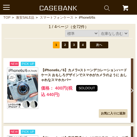
CASEBANK
TOP
>
激安SALE品
>
スマートフォンケース
>
iPhone6/6s
1 / 4ページ
（全72件）
1
2
3
4
次へ
NEW
PICK UP
【iPhone6s／6】カメラ×ストーンデコレーションハード
ケース おもしろデザインでスマホがカメラのように おし
ゃれなスマホカバー
価格： 400円(税
SOLDOUT
込 440円)
NEW
PICK UP