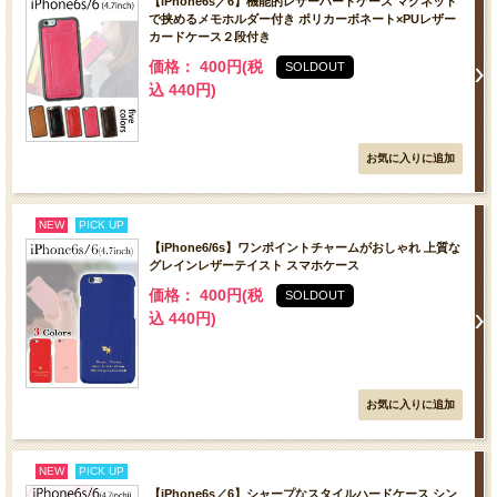
【iPhone6s／6】機能的レザーハードケース マグネット
で挟めるメモホルダー付き ポリカーボネート×PUレザー
カードケース２段付き
価格： 400円(税
SOLDOUT
込 440円)
NEW
PICK UP
【iPhone6/6s】ワンポイントチャームがおしゃれ 上質な
グレインレザーテイスト スマホケース
価格： 400円(税
SOLDOUT
込 440円)
NEW
PICK UP
【iPhone6s／6】シャープなスタイルハードケース シン