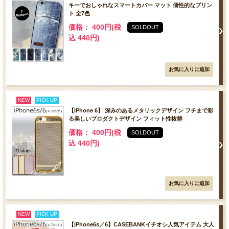
キーでおしゃれなスマートカバー マット 個性的なプリン
ト 全7色
価格： 400円(税
SOLDOUT
込 440円)
NEW
PICK UP
【iPhone 6】 深みのあるメタリックデザイン フチまで彩
る美しいプロダクトデザイン フィット性抜群
価格： 400円(税
SOLDOUT
込 440円)
NEW
PICK UP
【iPhone6s／6】CASEBANKイチオシ人気アイテム 大人