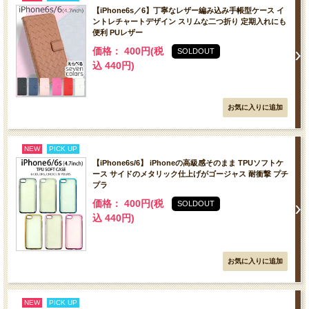
【iPhone6s／6】丁寧なレザー編み込み手帳型ケース イ
ントレチャートデザイン スリムな二つ折り 定期入れにも
便利 PUレザー
価格： 400円(税
SOLDOUT
込 440円)
NEW
PICK UP
【iPhone6s/6】 iPhoneの高級感そのまま TPUソフトケ
ース サイドのメタリック仕上げがゴージャス 耐衝撃 プチ
プラ
価格： 400円(税
SOLDOUT
込 440円)
NEW
PICK UP