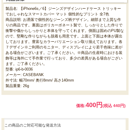
製品名: 【iPhone6s／6】ジーンズデザインハードケース トリッキー
でおしゃれなスマートカバー マット 個性的なプリント 全7色
商品説明: お洒落で個性的なジーンズ柄デザイン。細部まで上質な作
りの商品です。裏面はポリカーボネート製で、しっかりとした作りで
衝撃や傷からしっかりと本体を守ってくれます。側面は固めのPU製な
ので、堅剛な作りながらも脱着も用意です。上面と下面は本体が露出
しております。豊富なカラーバリエーション取り揃えております。各
７デザイン※ご利用のモニター、ディスプレイにより若干色味に差が
ある場合がございます。ご了承ください。※商品の生産時における装
飾等は海外にて手作業で行っており、多少の差異がある場合がござい
ます。ご了承ください。
型番: ip6-b-0036
メーカー: CASEBANK
外寸法: 幅70mm/ 奥行8mm/ 高さ140mm
製品重量: 26g
400円
価格:
(税込 440円)
この商品のご対応可能な発送方法