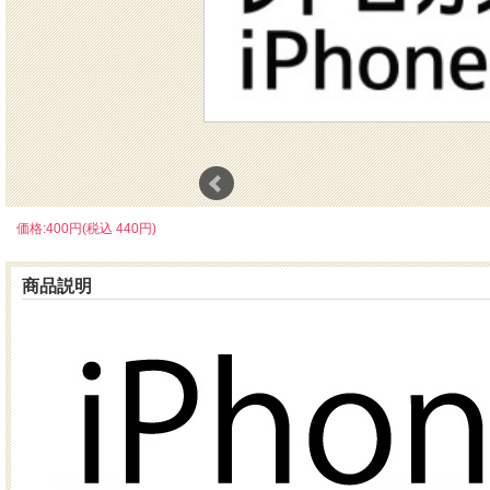
価格:400円(税込 440円)
商品説明