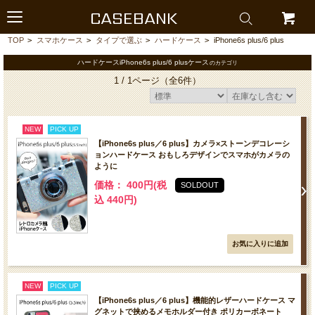
CASEBANK
TOP
>
スマホケース
>
タイプで選ぶ
>
ハードケース
>
iPhone6s plus/6 plus
ハードケースiPhone6s plus/6 plusケース
のカテゴリ
1 / 1ページ
（全6件）
NEW
PICK UP
【iPhone6s plus／6 plus】カメラ×ストーンデコレーシ
ョンハードケース おもしろデザインでスマホがカメラの
ように
価格： 400円(税
SOLDOUT
込 440円)
NEW
PICK UP
【iPhone6s plus／6 plus】機能的レザーハードケース マ
グネットで挟めるメモホルダー付き ポリカーボネート