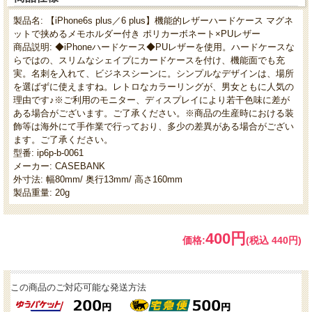
製品名: 【iPhone6s plus／6 plus】機能的レザーハードケース マグネ
ットで挟めるメモホルダー付き ポリカーボネート×PUレザー
商品説明: ◆iPhoneハードケース◆PUレザーを使用。ハードケースな
らではの、スリムなシェイプにカードケースを付け、機能面でも充
実。名刺を入れて、ビジネスシーンに。シンプルなデザインは、場所
を選ばずに使えますね。レトロなカラーリングが、男女ともに人気の
理由です♪※ご利用のモニター、ディスプレイにより若干色味に差が
ある場合がございます。ご了承ください。※商品の生産時における装
飾等は海外にて手作業で行っており、多少の差異がある場合がござい
ます。ご了承ください。
型番: ip6p-b-0061
メーカー: CASEBANK
外寸法: 幅80mm/ 奥行13mm/ 高さ160mm
製品重量: 20g
400円
価格:
(税込 440円)
この商品のご対応可能な発送方法