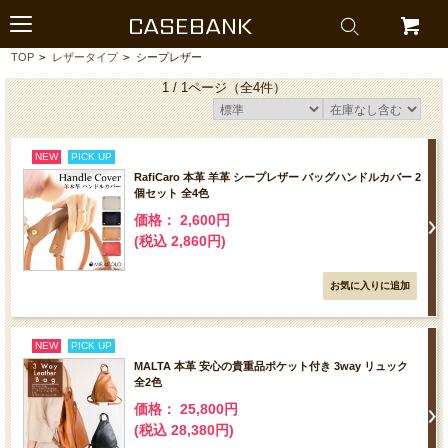
CASEBANK
TOP
>
レザータイプ
>
シープレザー
1 / 1ページ
（全4件）
NEW
PICK UP
RafiCaro 本革 羊革 シープレザー バッグハンドルカバー 2
個セット 全4色
価格： 2,600円
(税込 2,860円)
NEW
PICK UP
MALTA 本革 安心の貴重品ポケット付き 3way リュック
全2色
価格： 25,800円
(税込 28,380円)