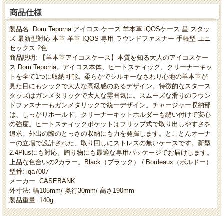
商品仕様
製品名: Dom Teporna アイコス ケース 羊本革 iQOSケース 星 スタッ
ズ 最新型対応 本革 羊革 IQOS 専用 ラウンドファスナー 手帳型 ユニ
セックス 2色
商品説明: 【羊本革アイコスケース】本質を知る大人のアイコスケー
ス Dom Teporna。アイコス本体、ヒートスティック、クリーナーキッ
トを全て1つに収納可能。柔らかでシルキーなさわり心地の羊本革が
見た目にもシックで大人な高級感のあるデザイン。特徴的なスタース
タッズはガンメタリックで大人な雰囲気に。スムーズな滑りのラウン
ドファスナーもガンメタリックで統一デザイン。チャージャー収納部
は、しっかりホールド。クリーナーキットホルダーも縫い付けで安心
の強度。ヒートスティックポケットはフリップ式で取り出しやすさを
追求。外出の際のとっさの収納にも力を発揮します。とことんオーナ
ーの立場で設計された、取り回しにストレスの無いケースです。新型
2.4Plusにも対応。贈り物にも最適な専用パッケージでお届けします。
上品な色合いの2カラー。Black（ブラック） / Bordeaux（ボルドー）
型番: iqa7007
メーカー: CASEBANK
外寸法: 幅105mm/ 奥行30mm/ 高さ190mm
製品重量: 140g