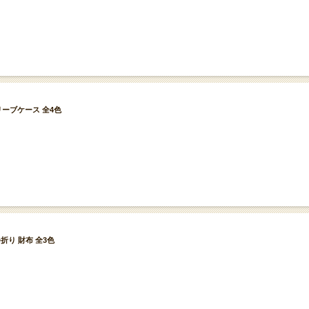
 スリーブケース 全4色
2つ折り 財布 全3色