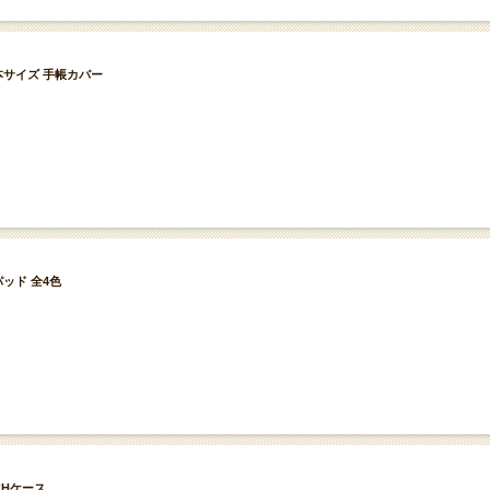
文庫本サイズ 手帳カバー
パッド 全4色
ECHケース