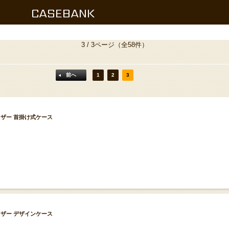
CASEBANK
3 / 3ページ
（全58件）
前へ
1
2
3
リアンレザー 首掛け式ケース
リアンレザー デザインケース