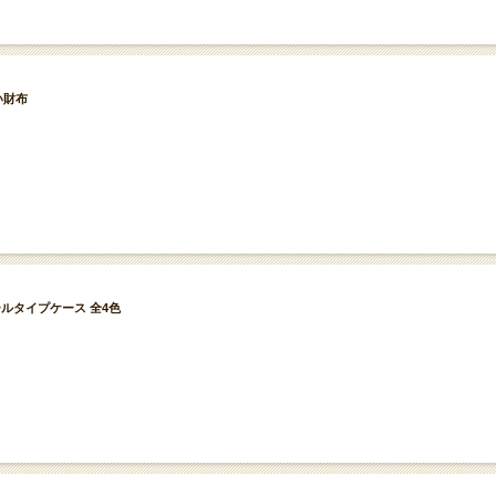
薄い財布
 ロールタイプケース 全4色