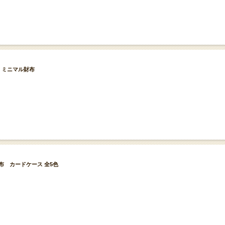
ット ミニマル財布
ス財布 カードケース 全5色