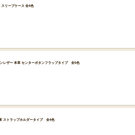
レザー スリーブケース 全4色
ケース イタリアンレザー 本革 センターボタンフラップタイプ 全5色
レザー 本革 ストラップホルダータイプ 全4色