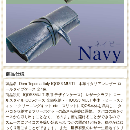
商品仕様
製品名: Dom Teporna Italy IQOS3 MULTI 本革イタリアンレザー ロ
ールタイプケース 全4色
商品説明: IQOS3MULTI専用 デザインケース】 レザークラフト ロー
ルスタイルIQOSケース 全部収納 - ・IQOS3 MULTI本体 ・ヒートステ
ィク ・クリーニングキット etc - スリットにIQOS本体を収納し、 タ
バコを収納するフリーポケットの高さも絶妙に調整。 タバコの箱をケ
ースから取り出すことなく、 そのまま蓋を開けることができるので
スムーズにアイコスを吸い始められ つかの間のひと時を、穏やかにゆ
っくり過ごすことができます。 また、世界有数のレザー生産地イタリ