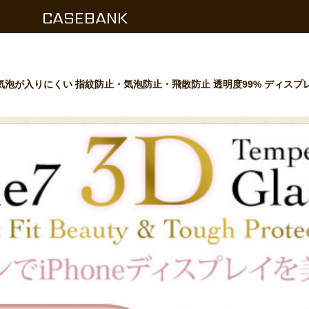
CASEBANK
い 気泡が入りにくい 指紋防止・気泡防止・飛散防止 透明度99% ディス