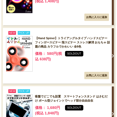
(税込 1,408円)
NEW
PICK UP
【Hand Spiner】トライアングルタイプ ハンドスピナー
フィンガースピナー 指スピナー ストレス解消 おもちゃ 話
題の商品 カラフルでかわいい 全8色
価格： 580円(税
SOLDOUT
込 638円)
NEW
PICK UP
吸盤でどこでも設置 スマートフォンスタンド はさむだ
け ボール型ジョイントでヘッド部分自由自在
価格： 1,680円
SOLDOUT
(税込 1,848円)