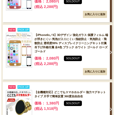
価格： 2,080円
SOLDOUT
(税込 2,288円)
NEW
PICK UP
【iPhone6s／6】3Dデザイン 強化ガラス 保護フィルム 端
が浮きにくい 気泡が入りにくい 指紋防止・気泡防止・飛
散防止 透明度99% ディスプレイクリーニングキット付属
吊下げ外箱付属 全4色 ブラック ホワイト ゴールド ローズ
ゴールド
価格： 2,080円
SOLDOUT
(税込 2,288円)
NEW
PICK UP
【全機種対応】どこでもスマホホルダー 強力マグネット
タイプ 片手で簡単設置 360度自由自在
価格： 1,380円
SOLDOUT
(税込 1,518円)