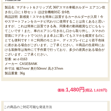
製品名: マグネット＆クリップ式 360°スマホ車載ホルダー エアコン吹
き出し口に１秒セット ほぼ全機種対応 全6色
商品説明: 新感覚！スマホを簡単に設置するカーホルダーが入荷！今
やスマートフォンをカーナビ代わりに使用することは良くあると思い
ますが、これは簡単に設置できる為、同乗者の動画鑑賞などにももっ
てこいです！また、車のエアコン引き出し口から取り外し、スマホの
背面にマグネットでつけたまま卓上に置いてもスマホを鑑賞するのに
とても便利です！※ご利用のモニター、ディスプレイにより若干色味
に差がある場合がございます。ご了承ください。※商品の生産時にお
ける装飾等は海外にて手作業で行っており、多少の差異がある場合が
ございます。ご了承ください。
型番: ac-z-0163
メーカー: CASEBANK
外寸法: 幅37mm/ 奥行50mm/ 高さ37mm
製品重量: 36g
1,480円
価格:
(税込 1,628円)
この商品のご対応可能な発送方法