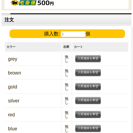
注文
購入数:
個
カラー
在庫
カート
無
grey
入荷連絡を希望
し
無
brown
入荷連絡を希望
し
無
gold
入荷連絡を希望
し
無
silver
入荷連絡を希望
し
無
red
入荷連絡を希望
し
無
blue
入荷連絡を希望
し