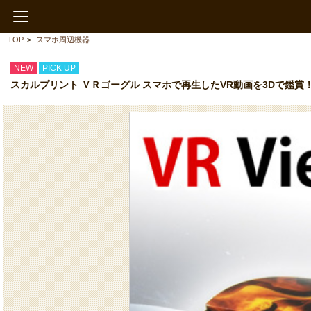
TOP
>
スマホ周辺機器
NEW
PICK UP
スカルプリント ＶＲゴーグル スマホで再生したVR動画を3Dで鑑賞！電