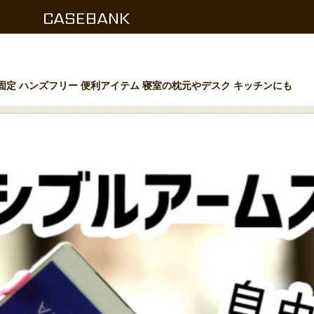
CASEBANK
定 ハンズフリー 便利アイテム 寝室の枕元やデスク キッチンにも