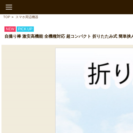
TOP
>
スマホ周辺機器
NEW
PICK UP
自撮り棒 激安高機能 全機種対応 超コンパクト 折りたたみ式 簡単