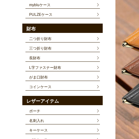
mybluケース
PULZEケース
財布
二つ折り財布
三つ折り財布
長財布
L字ファスナー財布
がま口財布
コインケース
レザーアイテム
ポーチ
名刺入れ
キーケース