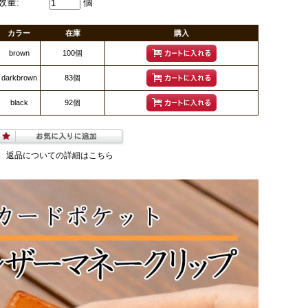
数量:
個
カラー
在庫
購入
brown
100個
darkbrown
83個
black
92個
返品についての詳細はこちら