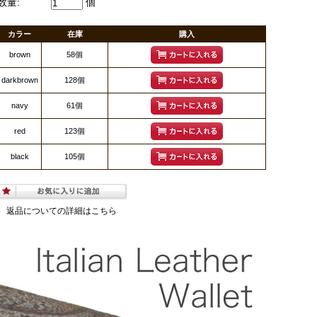
数量:
個
カラー
在庫
購入
brown
58個
darkbrown
128個
navy
61個
red
123個
black
105個
返品についての詳細はこちら