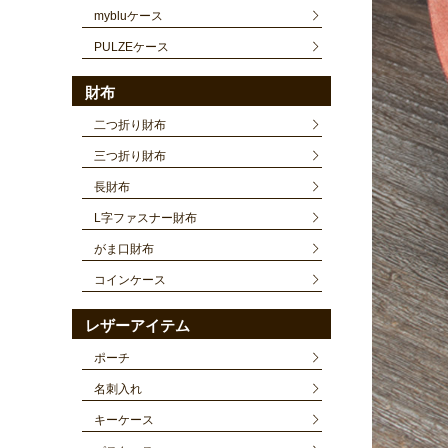
mybluケース
PULZEケース
財布
二つ折り財布
三つ折り財布
長財布
L字ファスナー財布
がま口財布
コインケース
レザーアイテム
ポーチ
名刺入れ
キーケース