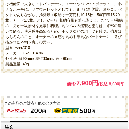
は機能面で大きなアドバンテージ。スーツやパンツのポケットに。小
さなポーチに。サブウォレットとしても。まさに新体験。またコンパ
クトでありながら、推奨最大収納は一万円札10-15枚。500円玉15-20
枚。カード2,3枚。としっかりと収納容量も兼ね備える。こだわり熟練
の工房が一級素材を見事に料理。高レベルの縫製と塗りは、細部の違
いで解る。使用感を高めるため、ホックなどのパーツも吟味。強度は
もちろんのこと、オーナーの五感を高める最高なパートナーに。選び
抜かれた本物を貴方の元へ。
型番: waa7018
メーカー: CASEBANK
外寸法: 幅90mm/ 奥行30mm/ 高さ60mm
製品重量: 40g
7,900円
価格:
(税込 8,690円)
この商品のご対応可能な発送方法
注文