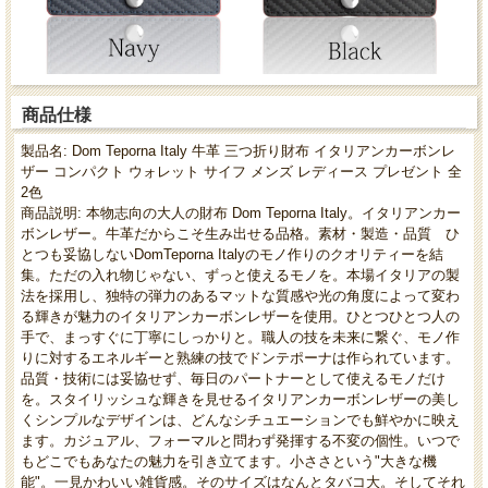
商品仕様
製品名: Dom Teporna Italy 牛革 三つ折り財布 イタリアンカーボンレ
ザー コンパクト ウォレット サイフ メンズ レディース プレゼント 全
2色
商品説明: 本物志向の大人の財布 Dom Teporna Italy。イタリアンカー
ボンレザー。牛革だからこそ生み出せる品格。素材・製造・品質 ひ
とつも妥協しないDomTeporna Italyのモノ作りのクオリティーを結
集。ただの入れ物じゃない、ずっと使えるモノを。本場イタリアの製
法を採用し、独特の弾力のあるマットな質感や光の角度によって変わ
る輝きが魅力のイタリアンカーボンレザーを使用。ひとつひとつ人の
手で、まっすぐに丁寧にしっかりと。職人の技を未来に繋ぐ、モノ作
りに対するエネルギーと熟練の技でドンテポーナは作られています。
品質・技術には妥協せず、毎日のパートナーとして使えるモノだけ
を。スタイリッシュな輝きを見せるイタリアンカーボンレザーの美し
くシンプルなデザインは、どんなシチュエーションでも鮮やかに映え
ます。カジュアル、フォーマルと問わず発揮する不変の個性。いつで
もどこでもあなたの魅力を引き立てます。小ささという"大きな機
能"。一見かわいい雑貨感。そのサイズはなんとタバコ大。そしてそれ