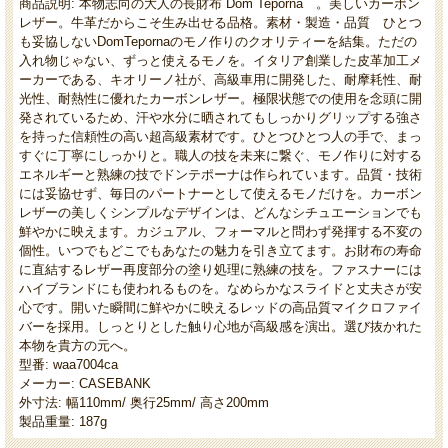
商品説明: 本物志向の大人の長財布 Dom Teporna 。美しいカーボン
レザー。牛革だからこそ生み出せる品格。素材・製造・品質 ひとつ
も妥協しないDomTepornaのモノ作りのクオリティーを結集。ただの
入れ物じゃない、ずっと使えるモノを。イタリア創業した皮革加工メ
ーカーである、キオリーノ社が、高級車用に開発した、耐摩耗性、耐
光性、耐熱性に優れたカーボンレザー。極限状態での使用を念頭に開
発されているため、汗や水分に晒されてもしっかりグリップする強さ
を持った信頼性の高い超高級素材です。ひとつひとつ人の手で、まっ
すぐに丁寧にしっかりと。職人の技を未来に繋ぐ、モノ作りに対する
エネルギーと熟練の技でドンテポーナは作られています。品質・技術
には妥協せず、毎日のパートナーとして使えるモノだけを。カーボン
レザーの美しくシンプルなデザインは、どんなシチュエーションでも
鮮やかに映えます。カジュアル、フォーマルと問わず発揮する不変の
個性。いつでもどこでもあなたの魅力を引き立てます。お財布の寿命
に直結するレザー再度部分の塗り処理に熟練の技を。ファスナーには
ハイブランドにも使われるものを。なめらかなスライドと丈夫さが安
心です。開いた瞬間に鮮やかに映えるレッドの高品質マイクロファイ
バーを採用。しっとりとした触り心地が高級感を演出。選び抜かれた
本物を貴方の元へ。
型番: waa7004ca
メーカー: CASEBANK
外寸法: 幅110mm/ 奥行25mm/ 高さ200mm
製品重量: 187g