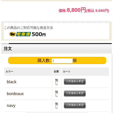
8,800円
価格:
(税込 9,680円)
この商品のご対応可能な発送方法
注文
購入数:
個
カラー
在庫
カート
無
black
入荷連絡を希望
し
無
bordeaux
入荷連絡を希望
し
無
navy
入荷連絡を希望
し