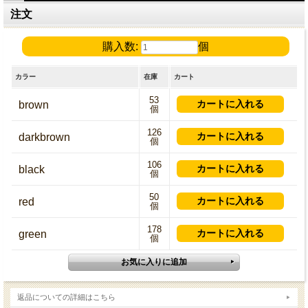
注文
購入数:
個
カラー
在庫
カート
53
brown
個
126
darkbrown
個
106
black
個
50
red
個
178
green
個
返品についての詳細はこちら