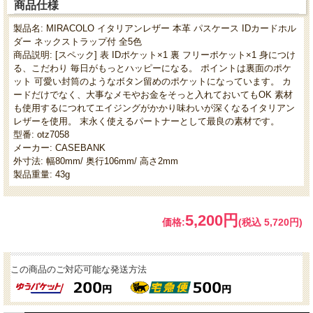
商品仕様
製品名: MIRACOLO イタリアンレザー 本革 パスケース IDカードホル
ダー ネックストラップ付 全5色
商品説明: [スペック] 表 IDポケット×1 裏 フリーポケット×1 身につけ
る、こだわり 毎日がもっとハッピーになる。 ポイントは裏面のポケ
ット 可愛い封筒のようなボタン留めのポケットになっています。 カ
ードだけでなく、大事なメモやお金をそっと入れておいてもOK 素材
も使用するにつれてエイジングがかかり味わいが深くなるイタリアン
レザーを使用。 末永く使えるパートナーとして最良の素材です。
型番: otz7058
メーカー: CASEBANK
外寸法: 幅80mm/ 奥行106mm/ 高さ2mm
製品重量: 43g
5,200円
価格:
(税込 5,720円)
この商品のご対応可能な発送方法