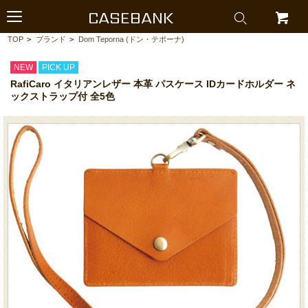
CASEBANK
TOP
>
ブランド
>
Dom Teporna (ドン・テポーナ)
NEW
PICK UP
RafiCaro イタリアンレザー 本革 パスケース IDカードホルダー ネ
ックストラップ付 全5色