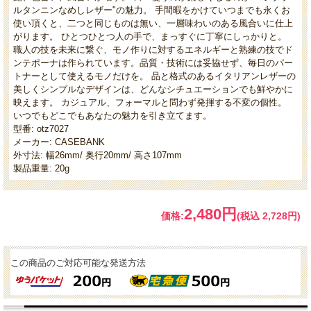
ルタンニンなめしレザー"の魅力。 手間暇をかけていつまでも永くお
使い頂くと、二つと同じものは無い、一層味わいのある風合いに仕上
がります。 ひとつひとつ人の手で、まっすぐに丁寧にしっかりと。
職人の技を未来に繋ぐ、モノ作りに対するエネルギーと熟練の技でド
ンテポーナは作られています。品質・技術には妥協せず、毎日のパー
トナーとして使えるモノだけを。 品と格式のあるイタリアンレザーの
美しくシンプルなデザインは、どんなシチュエーションでも鮮やかに
映えます。 カジュアル、フォーマルと問わず発揮する不変の個性。
いつでもどこでもあなたの魅力を引き立てます。
型番: otz7027
メーカー: CASEBANK
外寸法: 幅26mm/ 奥行20mm/ 高さ107mm
製品重量: 20g
2,480円
価格:
(税込 2,728円)
この商品のご対応可能な発送方法