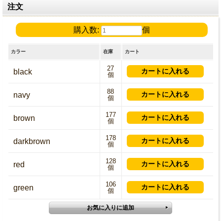
注文
購入数:
個
カラー
在庫
カート
27
black
個
88
navy
個
177
brown
個
178
darkbrown
個
128
red
個
106
green
個