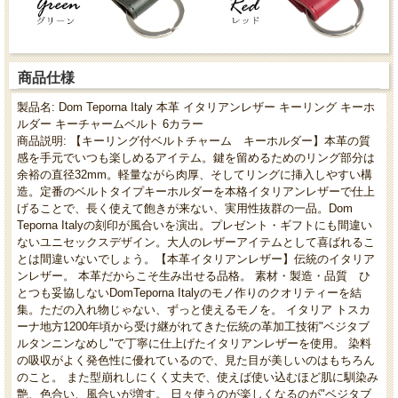
商品仕様
製品名: Dom Teporna Italy 本革 イタリアンレザー キーリング キーホ
ルダー キーチャームベルト 6カラー
商品説明: 【キーリング付ベルトチャーム キーホルダー】本革の質
感を手元でいつも楽しめるアイテム。鍵を留めるためのリング部分は
余裕の直径32mm。軽量ながら肉厚、そしてリングに挿入しやすい構
造。定番のベルトタイプキーホルダーを本格イタリアンレザーで仕上
げることで、長く使えて飽きが来ない、実用性抜群の一品。Dom
Teporna Italyの刻印が風合いを演出。プレゼント・ギフトにも間違い
ないユニセックスデザイン。大人のレザーアイテムとして喜ばれるこ
とは間違いないでしょう。【本革イタリアンレザー】伝統のイタリア
ンレザー。 本革だからこそ生み出せる品格。 素材・製造・品質 ひ
とつも妥協しないDomTeporna Italyのモノ作りのクオリティーを結
集。ただの入れ物じゃない、ずっと使えるモノを。 イタリア トスカ
ーナ地方1200年頃から受け継がれてきた伝統の革加工技術"ベジタブ
ルタンニンなめし"で丁寧に仕上げたイタリアンレザーを使用。 染料
の吸収がよく発色性に優れているので、見た目が美しいのはもちろん
のこと。 また型崩れしにくく丈夫で、使えば使い込むほど肌に馴染み
艶、色合い、風合いが増す。 日々使うのが楽しくなるのが"ベジタブ