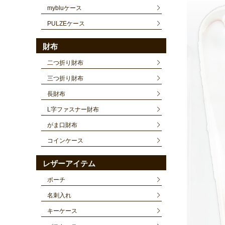
mybluケース
PULZEケース
財布
二つ折り財布
三つ折り財布
長財布
L字ファスナー財布
がま口財布
コインケース
レザーアイテム
ポーチ
名刺入れ
キーケース