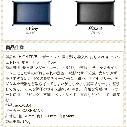
商品仕様
製品名: HIGH FIVE レザートレイ 長方形 小物入れ おしゃれ キャッシ
ュトレイ マネートレー 全5色
商品説明: 長方形 レザートレー。 さりげない整頓。 そこをスタイリ
ッシュにこなすのがおしゃれの定義。 絶妙なサイズ感。大きすぎず、
小さすぎない。 小物の整頓をイージーに。 鍵や、アクセサリー、デ
ジタル小機器など散らばってしまいがちな小さな貴重品を一手に整頓
しておく。 そんな調子のサイズ感&いい深さ。 高級な質感のPUレザ
ーを使用。 リビング、玄関、ベットサイド、書斎などどこにでも馴染
む。
型番: ac-z-0284
メーカー: CASEBANK
外寸法: 幅320mm/ 奥行220mm/ 高さ5mm
製品重量: 140g