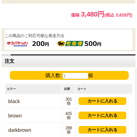
3,480円
価格:
(税込 3,828円)
この商品のご対応可能な発送方法
注文
購入数:
個
カラー
在庫
カート
301
black
個
425
brown
個
288
darkbrown
個