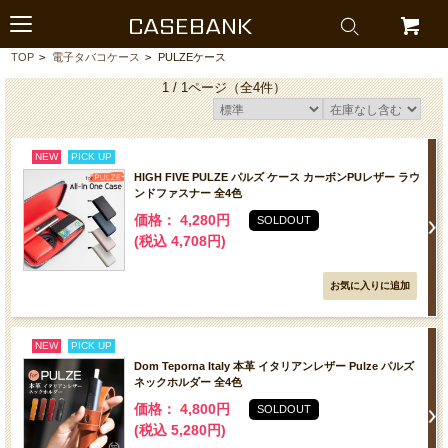
CASEBANK
TOP
>
電子タバコケース
>
PULZEケース
1 / 1ページ
（全4件）
NEW
PICK UP
HIGH FIVE PULZE パルズ ケース カーボンPUレザー ラウ
ンドファスナー 全4色
価格： 4,280円
SOLDOUT
(税込 4,708円)
NEW
PICK UP
Dom Teporna Italy 本革 イタリアンレザー Pulze パルズ
ネックホルダー 全4色
価格： 4,800円
SOLDOUT
(税込 5,280円)