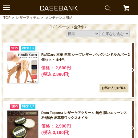
CASEBANK
TOP
>
レザーアイテム
>
メンテナンス用品
1 / 1ページ
（全3件）
NEW
PICK UP
RafiCaro 本革 羊革 シープレザー バッグハンドルカバー 2
個セット 全4色
価格： 2,600円
(税込 2,860円)
NEW
PICK UP
Dom Teporna レザーケアクリーム 無色 潤いエッセンス
2%配合 皮革用ワックスオイル
価格： 2,900円
(税込 3,190円)