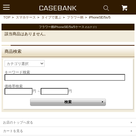
CASEBANK
TOP
>
スマホケース
>
タイプで選ぶ
>
フラワー柄
>
iPhoneSE/5s/5
フラワー柄iPhoneSE/5s/5ケース
のカテゴリ
該当商品はありません。
商品検索
キーワード検索
価格帯検索
円 ～
円
お店のトップへ戻る
カートを見る