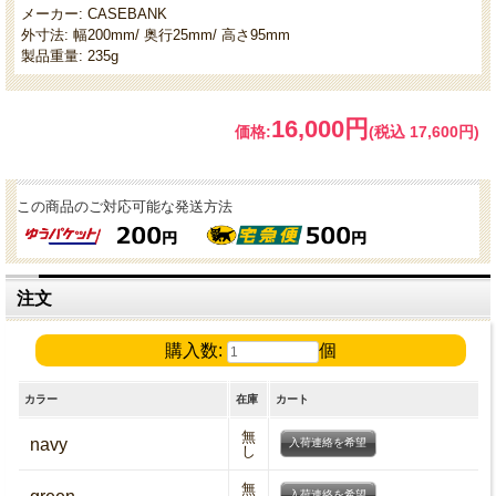
メーカー: CASEBANK
外寸法: 幅200mm/ 奥行25mm/ 高さ95mm
製品重量: 235g
16,000円
価格:
(税込 17,600円)
この商品のご対応可能な発送方法
注文
購入数:
個
カラー
在庫
カート
無
navy
入荷連絡を希望
し
無
入荷連絡を希望