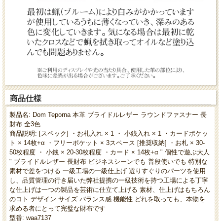
商品仕様
製品名: Dom Teporna 本革 ブライドルレザー ラウンドファスナー 長
財布 全3色
商品説明: [スペック] ・お札入れ × 1 ・ 小銭入れ × 1 ・カードポケッ
ト × 14枚+α ・フリーポケット × 3スペース [推奨収納] ・お札 × 30-
50枚程度 ・ 小銭 × 20-30枚程度 ・カード × 14枚+α " 個性で遊ぶ大人
" ブライドルレザー 長財布 ビジネスシーンでも 普段使いでも 特別な
素材で差をつける 一級工場の一級仕上げ 選りすぐりのパーツを使用
し、品質管理の行き届いた弊社提携の一級技術を持つ工場による丁寧
な仕上げは一つの製品を芸術に仕立て上げる 素材、仕上げはもちろん
のコト デザイン サイズ バランス感 機能性 どれを取っても、本物を
求める者にとって完璧な財布です
型番: waa7137