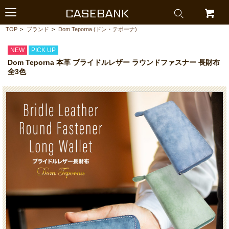
CASEBANK
TOP
>
ブランド
>
Dom Teporna (ドン・テポーナ)
NEW
PICK UP
Dom Teporna 本革 ブライドルレザー ラウンドファスナー 長財布
全3色