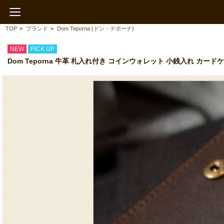
TOP
>
ブランド
>
Dom Teporna (ドン・テポーナ)
NEW
PICK UP
Dom Teporna 牛革 札入れ付き コインウォレット 小銭入れ カード