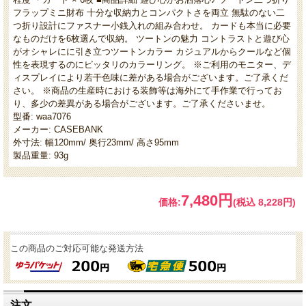
フラップミニ財布 十分な収納力とコンパクトさを両立 無駄のない二
つ折り設計にファスナー小銭入れの組み合わせ。 カードも本当に必要
なものだけを6枚選んで収納。 ツートンの魅力 コントラストと遊び心
がオシャレにに引き立つツートンカラー カジュアルからクールなど個
性を表現するのにピッタリのカラーリング。 ※ご利用のモニター、デ
ィスプレイにより若干色味に差がある場合がございます。ご了承くだ
さい。 ※商品の生産時における装飾等は海外にて手作業で行ってお
り、多少の差異がある場合がございます。ご了承くださいませ。
型番: waa7076
メーカー: CASEBANK
外寸法: 幅120mm/ 奥行23mm/ 高さ95mm
製品重量: 93g
7,480円
価格:
(税込 8,228円)
この商品のご対応可能な発送方法
注文