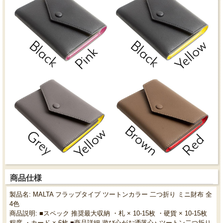
商品仕様
製品名: MALTA フラップタイプ ツートンカラー 二つ折り ミニ財布 全
4色
商品説明: ■スペック 推奨最大収納 ・札 × 10-15枚 ・硬貨 × 10-15枚
程度 ・カード × 6枚 ■商品詳細 遊び心がお洒落心♪ ツートン二つ折り