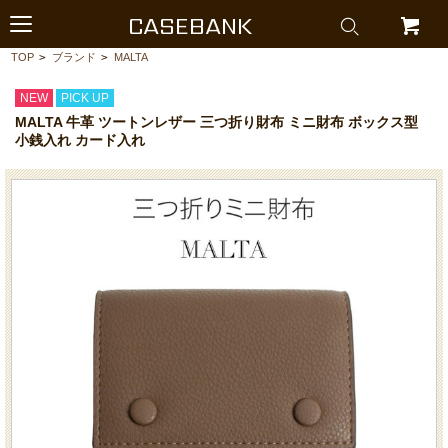
CASEBANK
TOP
>
ブランド
>
MALTA
NEW
PICK UP
MALTA 牛革 ツートンレザー 三つ折り財布 ミニ財布 ボックス型
小銭入れ カード入れ