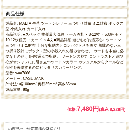
商品仕様
製品名: MALTA 牛革 ツートンレザー 三つ折り財布 ミニ財布 ボックス
型 小銭入れ カード入れ
商品説明: ■スペック 推奨最大収納 ・一万円札 × 8-12枚 ・500円玉 ×
10-12枚程度 ・カード × 4枚 ■商品詳細 遊び心がお洒落心♪ ツートン
三つ折りミニ財布 十分な収納力とコンパクトさを両立 無駄のない三
つ折り設計にボックス型の小銭入れの組み合わせ。 カードも本当に必
要なものだけを4枚選んで収納。 ツートンの魅力 コントラストと遊び
心がオシャレにに引き立つツートンカラー カジュアルからクールなど
個性を表現するのにピッタリのカラーリング。
型番: waa7066
メーカー: CASEBANK
外寸法: 幅100mm/ 奥行35mm/ 高さ85mm
製品重量: 90g
7,480円
価格:
(税込 8,228円)
この商品のご対応可能な発送方法