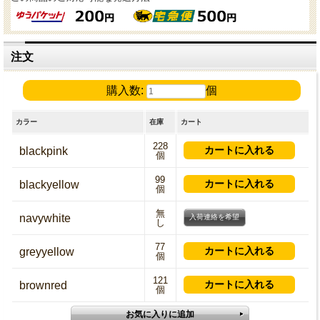
注文
購入数:
個
カラー
在庫
カート
228
blackpink
個
99
blackyellow
個
無
navywhite
入荷連絡を希望
し
77
greyyellow
個
121
brownred
個