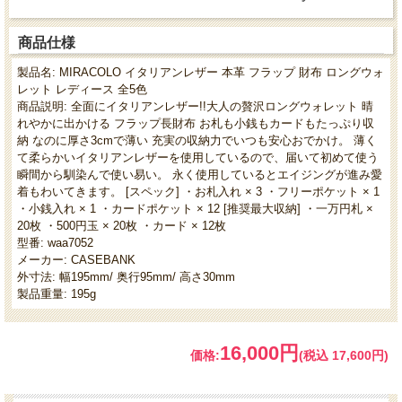
商品仕様
製品名: MIRACOLO イタリアンレザー 本革 フラップ 財布 ロングウォ
レット レディース 全5色
商品説明: 全面にイタリアンレザー!!大人の贅沢ロングウォレット 晴
れやかに出かける フラップ長財布 お札も小銭もカードもたっぷり収
納 なのに厚さ3cmで薄い 充実の収納力でいつも安心おでかけ。 薄く
て柔らかいイタリアンレザーを使用しているので、届いて初めて使う
瞬間から馴染んで使い易い。 永く使用しているとエイジングが進み愛
着もわいてきます。 [スペック] ・お札入れ × 3 ・フリーポケット × 1
・小銭入れ × 1 ・カードポケット × 12 [推奨最大収納] ・一万円札 ×
20枚 ・500円玉 × 20枚 ・カード × 12枚
型番: waa7052
メーカー: CASEBANK
外寸法: 幅195mm/ 奥行95mm/ 高さ30mm
製品重量: 195g
16,000円
価格:
(税込 17,600円)