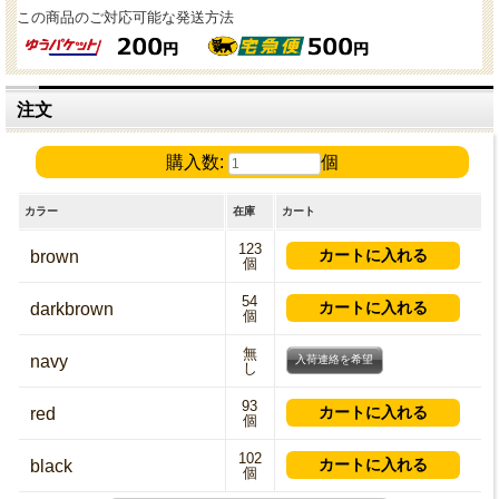
この商品のご対応可能な発送方法
注文
購入数:
個
カラー
在庫
カート
123
brown
個
54
darkbrown
個
無
navy
入荷連絡を希望
し
93
red
個
102
black
個