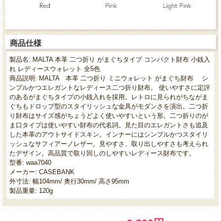
商品仕様
製品名: MALTA 本革 二つ折り がまぐちタイプ コンパクト財布 小銭入
れ レディースウォレット 全5色
商品説明: MALTA 本革 二つ折り ミニウォレット がまぐち財布 シ
ンプルかつエレガントなレディース二つ折り財布。 使いやすさに定評
のあるがまぐちタイプの小銭入れを採用。レトロに見られがちながま
ぐちもドロップ型のスタイリッシュな金具がモダンさを演出。二つ折
り財布はサイズ感がちょうどよく使いやすいという形。二つ折りのが
ま口タイプは使いやすい財布の代名詞。見た目のエレガントさも追及
した本革のアウトサイドスキン。インナーにはシンプルかつスタイリ
ッシュなサフィアーノレザー。見やすさ、取り出しやすさも考えられ
たデザイン。高品質で取り回しのしやすいレディース財布です。
型番: waa7040
メーカー: CASEBANK
外寸法: 幅104mm/ 奥行30mm/ 高さ95mm
製品重量: 120g