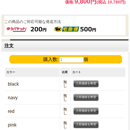
9,800円
価格:
(税込 10,780円)
この商品のご対応可能な発送方法
注文
購入数:
個
カラー
在庫
カート
無
black
入荷連絡を希望
し
無
navy
入荷連絡を希望
し
無
red
入荷連絡を希望
し
無
pink
入荷連絡を希望
し