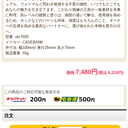
ュアル、フォーマルと問わず発揮する不変の個性。いつでもどこでも
あなたの魅力を引き立てます。こだわり熟練の工房が一級素材を見事
に料理。高レベルの縫製と塗りは、細部の違いで解る。使用感を高め
るため、ホックなどのパーツも吟味。強度はもちろんのこと、オーナ
ーの五感を高める最高なパートナーに。選び抜かれた本物を貴方の元
へ。
型番: otz7029
メーカー: CASEBANK
外寸法: 幅100mm/ 奥行25mm/ 高さ75mm
製品重量: 55g
7,480円
価格:
(税込 8,228円)
この商品のご対応可能な発送方法
注文