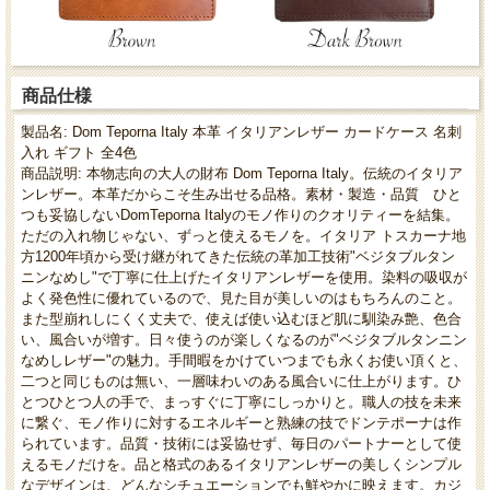
商品仕様
製品名: Dom Teporna Italy 本革 イタリアンレザー カードケース 名刺
入れ ギフト 全4色
商品説明: 本物志向の大人の財布 Dom Teporna Italy。伝統のイタリア
ンレザー。本革だからこそ生み出せる品格。素材・製造・品質 ひと
つも妥協しないDomTeporna Italyのモノ作りのクオリティーを結集。
ただの入れ物じゃない、ずっと使えるモノを。イタリア トスカーナ地
方1200年頃から受け継がれてきた伝統の革加工技術"ベジタブルタン
ニンなめし"で丁寧に仕上げたイタリアンレザーを使用。染料の吸収が
よく発色性に優れているので、見た目が美しいのはもちろんのこと。
また型崩れしにくく丈夫で、使えば使い込むほど肌に馴染み艶、色合
い、風合いが増す。日々使うのが楽しくなるのが"ベジタブルタンニン
なめしレザー"の魅力。手間暇をかけていつまでも永くお使い頂くと、
二つと同じものは無い、一層味わいのある風合いに仕上がります。ひ
とつひとつ人の手で、まっすぐに丁寧にしっかりと。職人の技を未来
に繋ぐ、モノ作りに対するエネルギーと熟練の技でドンテポーナは作
られています。品質・技術には妥協せず、毎日のパートナーとして使
えるモノだけを。品と格式のあるイタリアンレザーの美しくシンプル
なデザインは、どんなシチュエーションでも鮮やかに映えます。カジ