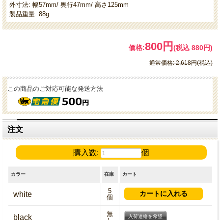
外寸法: 幅57mm/ 奥行47mm/ 高さ125mm
製品重量: 88g
800円
価格:
(税込 880円)
通常価格: 2,618円(税込)
この商品のご対応可能な発送方法
注文
購入数:
個
カラー
在庫
カート
5
white
個
無
black
入荷連絡を希望