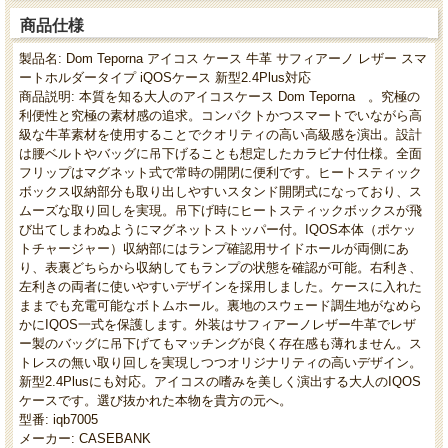
商品仕様
製品名: Dom Teporna アイコス ケース 牛革 サフィアーノ レザー スマ
ートホルダータイプ iQOSケース 新型2.4Plus対応
商品説明: 本質を知る大人のアイコスケース Dom Teporna 。究極の
利便性と究極の素材感の追求。コンパクトかつスマートでいながら高
級な牛革素材を使用することでクオリティの高い高級感を演出。設計
は腰ベルトやバッグに吊下げることも想定したカラビナ付仕様。全面
フリップはマグネット式で常時の開閉に便利です。ヒートスティック
ボックス収納部分も取り出しやすいスタンド開閉式になっており、ス
ムーズな取り回しを実現。吊下げ時にヒートスティックボックスが飛
び出てしまわぬようにマグネットストッパー付。IQOS本体（ポケッ
トチャージャー）収納部にはランプ確認用サイドホールが両側にあ
り、表裏どちらから収納してもランプの状態を確認が可能。右利き、
左利きの両者に使いやすいデザインを採用しました。ケースに入れた
ままでも充電可能なボトムホール。裏地のスウェード調生地がなめら
かにIQOS一式を保護します。外装はサフィアーノレザー牛革でレザ
ー製のバッグに吊下げてもマッチングが良く存在感も薄れません。ス
トレスの無い取り回しを実現しつつオリジナリティの高いデザイン。
新型2.4Plusにも対応。アイコスの嗜みを美しく演出する大人のIQOS
ケースです。選び抜かれた本物を貴方の元へ。
型番: iqb7005
メーカー: CASEBANK