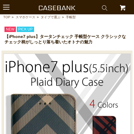
CASEBANK
TOP
>
スマホケース
>
タイプで選ぶ
>
手帳型
NEW
PICK UP
【iPhone7 plus】タータンチェック 手帳型ケース クラシックな
チェック柄がしっとり落ち着いたオトナの魅力