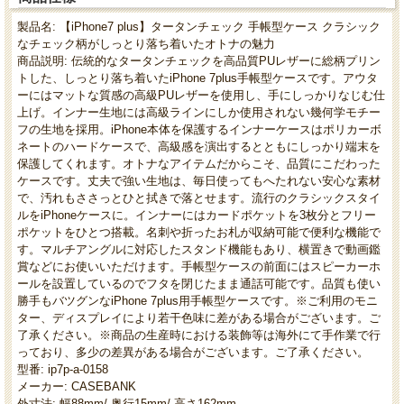
製品名: 【iPhone7 plus】タータンチェック 手帳型ケース クラシック
なチェック柄がしっとり落ち着いたオトナの魅力
商品説明: 伝統的なタータンチェックを高品質PUレザーに総柄プリン
トした、しっとり落ち着いたiPhone 7plus手帳型ケースです。アウタ
ーにはマットな質感の高級PUレザーを使用し、手にしっかりなじむ仕
上げ。インナー生地には高級ラインにしか使用されない幾何学モチー
フの生地を採用。iPhone本体を保護するインナーケースはポリカーボ
ネートのハードケースで、高級感を演出するとともにしっかり端末を
保護してくれます。オトナなアイテムだからこそ、品質にこだわった
ケースです。丈夫で強い生地は、毎日使ってもへたれない安心な素材
で、汚れもささっとひと拭きで落とせます。流行のクラシックスタイ
ルをiPhoneケースに。インナーにはカードポケットを3枚分とフリー
ポケットをひとつ搭載。名刺や折ったお札が収納可能で便利な機能で
す。マルチアングルに対応したスタンド機能もあり、横置きで動画鑑
賞などにお使いいただけます。手帳型ケースの前面にはスピーカーホ
ールを設置しているのでフタを閉じたまま通話可能です。品質も使い
勝手もバツグンなiPhone 7plus用手帳型ケースです。※ご利用のモニ
ター、ディスプレイにより若干色味に差がある場合がございます。ご
了承ください。※商品の生産時における装飾等は海外にて手作業で行
っており、多少の差異がある場合がございます。ご了承ください。
型番: ip7p-a-0158
メーカー: CASEBANK
外寸法: 幅88mm/ 奥行15mm/ 高さ162mm