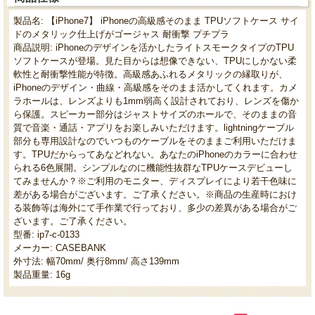
製品名: 【iPhone7】 iPhoneの高級感そのまま TPUソフトケース サイ
ドのメタリック仕上げがゴージャス 耐衝撃 プチプラ
商品説明: iPhoneのデザインを活かしたライトスモークタイプのTPU
ソフトケースが登場。見た目からは想像できない、TPUにしかない柔
軟性と耐衝撃性能が特徴。高級感あふれるメタリックの縁取りが、
iPhoneのデザイン・曲線・高級感をそのまま活かしてくれます。カメ
ラホールは、レンズよりも1mm弱高く設計されており、レンズを傷か
ら保護。スピーカー部分はジャストサイズのホールで、そのままの音
質で音楽・通話・アプリをお楽しみいただけます。lightningケーブル
部分も専用設計なのでいつものケーブルをそのままご利用いただけま
す。TPUだからってあなどれない。あなたのiPhoneのカラーに合わせ
られる6色展開。シンプルなのに機能性抜群なTPUケースデビューし
てみませんか？※ご利用のモニター、ディスプレイにより若干色味に
差がある場合がございます。ご了承ください。※商品の生産時におけ
る装飾等は海外にて手作業で行っており、多少の差異がある場合がご
ざいます。ご了承ください。
型番: ip7-c-0133
メーカー: CASEBANK
外寸法: 幅70mm/ 奥行8mm/ 高さ139mm
製品重量: 16g