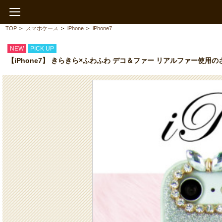
TOP
>
スマホケース
>
iPhone
>
iPhone7
NEW
PICK UP
【iPhone7】 きらきら×ふわふわ デコ＆ファー リアルファー使用の