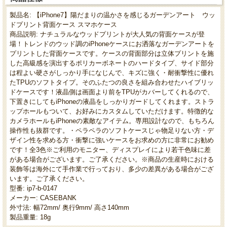
製品名: 【iPhone7】陽だまりの温かさを感じるガーデンアート ウッ
ドプリント背面ケース スマホケース
商品説明: ナチュラルなウッドプリントが大人気の背面ケースが登
場！トレンドのウッド調のiPhoneケースにお洒落なガーデンアートを
プリントした背面ケースです。ケースの背面部分は立体プリントを施
した高級感を演出するポリカーボネートのハードタイプ、サイド部分
は程よい硬さがしっかり手になじんで、キズに強く・耐衝撃性に優れ
たTPUのソフトタイプ。そのふたつの良さを組み合わせたハイブリッ
ドケースです！液晶側は画面より前をTPUがカバーしてくれるので、
下置きにしてもiPhoneの液晶をしっかりガードしてくれます。ストラ
ップホールもついて、お好みにカスタムしていただけます。特徴的な
カメラホールもiPhoneの素敵なアイテム。専用設計なので、もちろん
操作性も抜群です。・ペラペラのソフトケースじゃ物足りない方・デ
ザイン性を求める方・衝撃に強いケースをお求めの方に非常にお勧め
です！全3色※ご利用のモニター、ディスプレイにより若干色味に差
がある場合がございます。ご了承ください。※商品の生産時における
装飾等は海外にて手作業で行っており、多少の差異がある場合がござ
います。ご了承ください。
型番: ip7-b-0147
メーカー: CASEBANK
外寸法: 幅72mm/ 奥行9mm/ 高さ140mm
製品重量: 18g