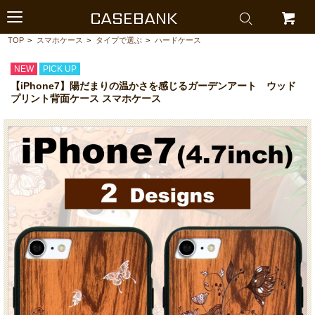
CASEBANK
TOP
>
スマホケース
>
タイプで選ぶ
>
ハードケース
NEW
PICK UP
【iPhone7】陽だまりの温かさを感じるガーデンアート ウッド
プリント背面ケース スマホケース