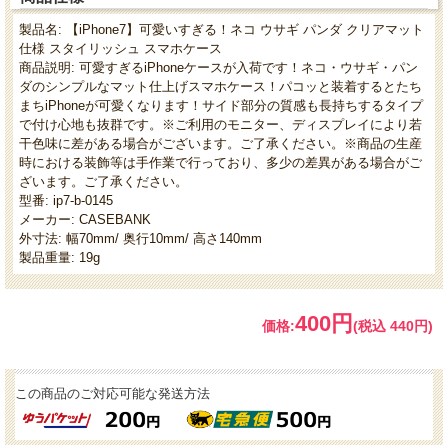
製品名: 【iPhone7】可愛いすぎる！ネコ ウサギ パンダ クリアマット
仕様 スタイリッシュ スマホケース
商品説明: 可愛すぎるiPhoneケースが入荷です！ネコ・ウサギ・パン
ダのシンプルなマット仕上げスマホケース！パコッと装着するとたち
まちiPhoneが可愛くなります！サイド部分の質感も長持ちするタイプ
で付け心地も抜群です。※ご利用のモニター、ディスプレイにより若
干色味に差がある場合がございます。ご了承ください。※商品の生産
時における装飾等は手作業で行っており、多少の差異がある場合がご
ざいます。ご了承ください。
型番: ip7-b-0145
メーカー: CASEBANK
外寸法: 幅70mm/ 奥行10mm/ 高さ140mm
製品重量: 19g
400円
価格:
(税込 440円)
この商品のご対応可能な発送方法