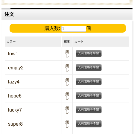
注文
購入数:
個
カラー
在庫
カート
無
low1
入荷連絡を希望
し
無
empty2
入荷連絡を希望
し
無
lazy4
入荷連絡を希望
し
無
hope6
入荷連絡を希望
し
無
lucky7
入荷連絡を希望
し
無
super8
入荷連絡を希望
し