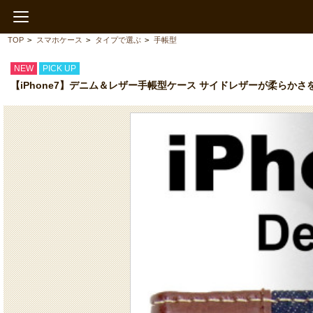
TOP
>
スマホケース
>
タイプで選ぶ
>
手帳型
NEW
PICK UP
【iPhone7】デニム＆レザー手帳型ケース サイドレザーが柔らか