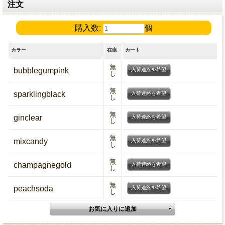
注文
購入数:
個
カラー
在庫
カート
無
bubblegumpink
入荷連絡を希望
し
無
sparklingblack
入荷連絡を希望
し
無
ginclear
入荷連絡を希望
し
無
mixcandy
入荷連絡を希望
し
無
champagnegold
入荷連絡を希望
し
無
peachsoda
入荷連絡を希望
し