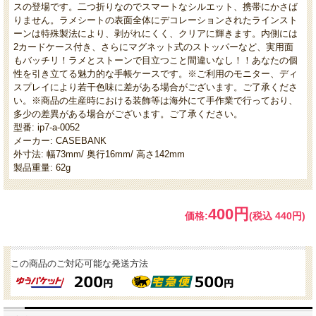
スの登場です。二つ折りなのでスマートなシルエット、携帯にかさば
りません。ラメシートの表面全体にデコレーションされたラインスト
ーンは特殊製法により、剥がれにくく、クリアに輝きます。内側には
2カードケース付き、さらにマグネット式のストッパーなど、実用面
もバッチリ！ラメとストーンで目立つこと間違いなし！！あなたの個
性を引き立てる魅力的な手帳ケースです。※ご利用のモニター、ディ
スプレイにより若干色味に差がある場合がございます。ご了承くださ
い。※商品の生産時における装飾等は海外にて手作業で行っており、
多少の差異がある場合がございます。ご了承ください。
型番: ip7-a-0052
メーカー: CASEBANK
外寸法: 幅73mm/ 奥行16mm/ 高さ142mm
製品重量: 62g
400円
価格:
(税込 440円)
この商品のご対応可能な発送方法