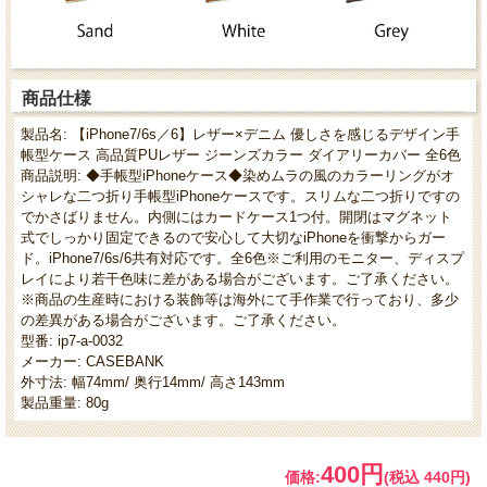
商品仕様
製品名: 【iPhone7/6s／6】レザー×デニム 優しさを感じるデザイン手
帳型ケース 高品質PUレザー ジーンズカラー ダイアリーカバー 全6色
商品説明: ◆手帳型iPhoneケース◆染めムラの風のカラーリングがオ
シャレな二つ折り手帳型iPhoneケースです。スリムな二つ折りですの
でかさばりません。内側にはカードケース1つ付。開閉はマグネット
式でしっかり固定できるので安心して大切なiPhoneを衝撃からガー
ド。iPhone7/6s/6共有対応です。全6色※ご利用のモニター、ディスプ
レイにより若干色味に差がある場合がございます。ご了承ください。
※商品の生産時における装飾等は海外にて手作業で行っており、多少
の差異がある場合がございます。ご了承ください。
型番: ip7-a-0032
メーカー: CASEBANK
外寸法: 幅74mm/ 奥行14mm/ 高さ143mm
製品重量: 80g
400円
価格:
(税込 440円)