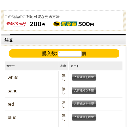
この商品のご対応可能な発送方法
注文
購入数:
個
カラー
在庫
カート
無
white
入荷連絡を希望
し
無
sand
入荷連絡を希望
し
無
red
入荷連絡を希望
し
無
blue
入荷連絡を希望
し